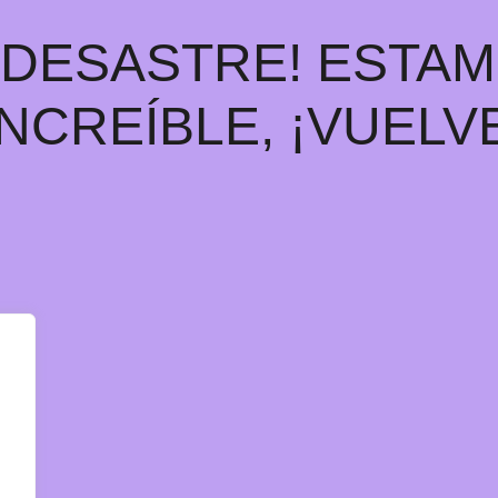
E DESASTRE! ESTA
INCREÍBLE, ¡VUELV