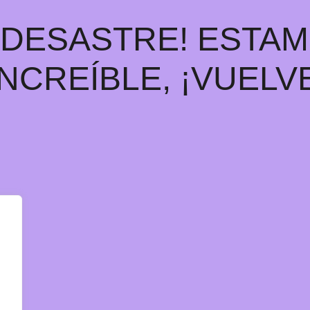
E DESASTRE! ESTA
INCREÍBLE, ¡VUELV