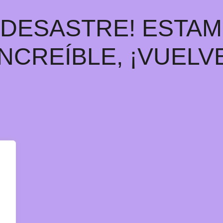
E DESASTRE! ESTA
INCREÍBLE, ¡VUELV